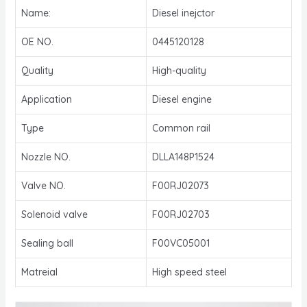
Name:
Diesel inejctor
OE NO.
0445120128
Quality
High-quality
Application
Diesel engine
Type
Common rail
Nozzle NO.
DLLA148P1524
Valve NO.
F00RJ02073
Solenoid valve
F00RJ02703
Sealing ball
F00VC05001
Matreial
High speed steel