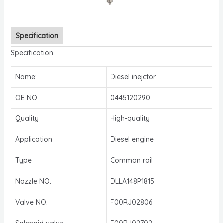
Specification
Specification
Name:
Diesel inejctor
OE NO.
0445120290
Quality
High-quality
Application
Diesel engine
Type
Common rail
Nozzle NO.
DLLA148P1815
Valve NO.
F00RJ02806
Solenoid valve
F00RJ02702