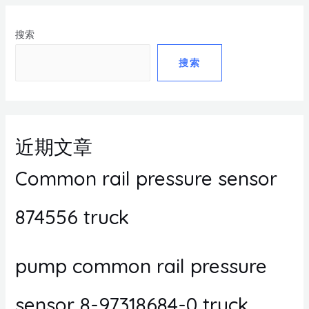
搜索
搜索
近期文章
Common rail pressure sensor
874556 truck
pump common rail pressure
sensor 8-97318684-0 truck