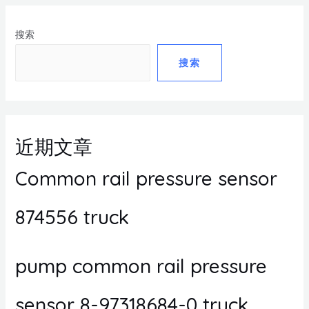
搜索
搜索
近期文章
Common rail pressure sensor
874556 truck
pump common rail pressure
sensor 8-97318684-0 truck