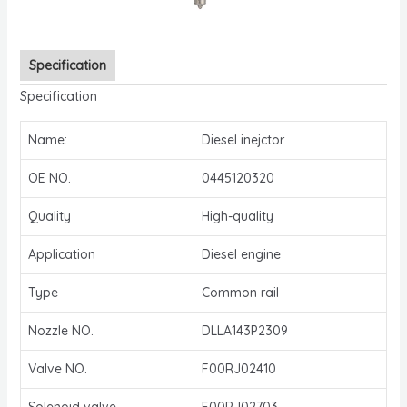
Specification
Specification
Name:
Diesel inejctor
OE NO.
0445120320
Quality
High-quality
Application
Diesel engine
Type
Common rail
Nozzle NO.
DLLA143P2309
Valve NO.
F00RJ02410
Solenoid valve
F00RJ02703