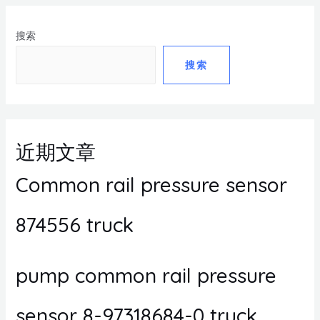
搜索
搜索
近期文章
Common rail pressure sensor
874556 truck
pump common rail pressure
sensor 8-97318684-0 truck