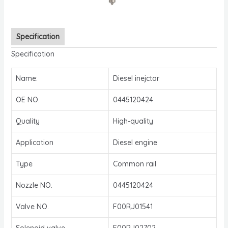
Specification
Specification
Name:
Diesel inejctor
OE NO.
0445120424
Quality
High-quality
Application
Diesel engine
Type
Common rail
Nozzle NO.
0445120424
Valve NO.
F00RJ01541
Solenoid valve
F00RJ02702