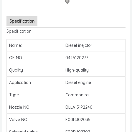
Specification
Specification
Name:
Diesel inejctor
OE NO.
0445120277
Quality
High-quality
Application
Diesel engine
Type
Common rail
Nozzle NO.
DLLA151P2240
Valve NO.
F00RJ02035
Solenoid valve
F00RJ02702