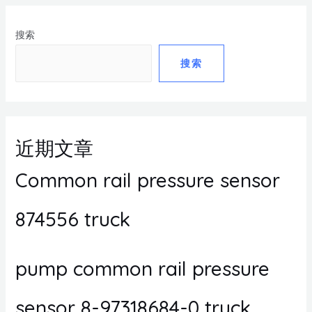
搜索
搜索
近期文章
Common rail pressure sensor
874556 truck
pump common rail pressure
sensor 8-97318684-0 truck