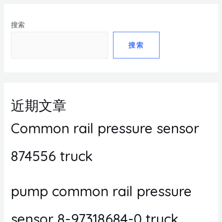
搜索
搜索
近期文章
Common rail pressure sensor
874556 truck
pump common rail pressure
sensor 8-97318684-0 truck