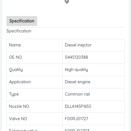
Specification
Specification
Name:
Diesel inejctor
OE NO.
0445120388
Quality
High-quality
Application
Diesel engine
Type
Common rail
Nozzle NO.
DLLA145P1655
Valve NO.
F00RJ01727
Solenoid valve
F00RJ02703